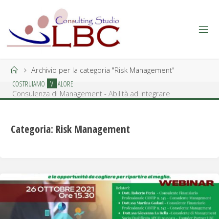
Salta
al
contenuto
Home
Archivio per la categoria "Risk Management"
C
O
S
T
R
U
I
A
M
O
V
A
L
O
R
E
Consulenza di Management - Abilità ad Integrare
Categoria:
Risk Management