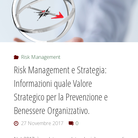
rischi,
strategie,
opportunità
nel
Risk Management
Risk Management e Strategia:
nuovo
Informazioni quale Valore
contesto
Strategico per la Prevenzione e
–
Benessere Organizzativo.
Webinar
27 Novembre 2017
0
26