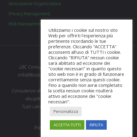
Innovazione Organizzativa
Organizzativo."
Privacy Management
Risk Management
Utilizziamo i cookie sul nostro sito
Web per offrirti l'esperienza più
pertinente ricordando le tue
preferenze. Cliccando “ACCETTA”
acconsenti all'uso di TUTTI i cookie.
Cliccando "RIFIUTA" nessun cookie
sarà abilitato ad eccezione dei
LBC Consulting Studio - Vicopisano (PISA), e-mail:
"cookie necessari" in quanto questo
sito web non è in grado di funzionare
info@lbcstudio.pro - Fax: +39.178.602.55.68 - P.IVA:
correttamente senza questi cookie.
01776330506
Fino a quando non avrai completato
Consulenza di Management – Prestazione Professionale
la scelta nessun cookie risulterà
attivo ad eccezione dei "cookie
disciplinata dalla Legge n. 4 del 14/01/2013.
necessari".
Tutti i diritti riservati © - LBC Consulting Studio
Personalizza
ACCETTA TUTTI
RIFIUTA
Powered by
Fluida
&
WordPress.