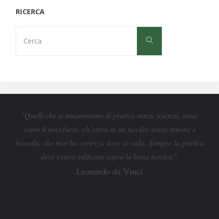
RICERCA
Cerca
Cerca
per:
Quelli che si innamorano di pratica senza scienza, sono
“
come il nocchiere, ch’entra in un navilio senza timone e
bussola, che mai ha certezza dove si vada. Sempre la pratica
deve essere edificata sopra la bona teorica”.
Leonardo da Vinci