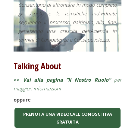
Consentono di affrontare in modo completo
gli aspetti e le tematiche individuate
seguendo il processo dall’inizio alla fine,
generando una crescita dell’Azienda in
termini di Competenze e Consapevolezza.
Talking About
>>
Vai alla pagina “Il Nostro Ruolo”
per
maggiori informazioni
oppure
PRENOTA UNA VIDEOCALL CONOSCITIVA
GRATUITA