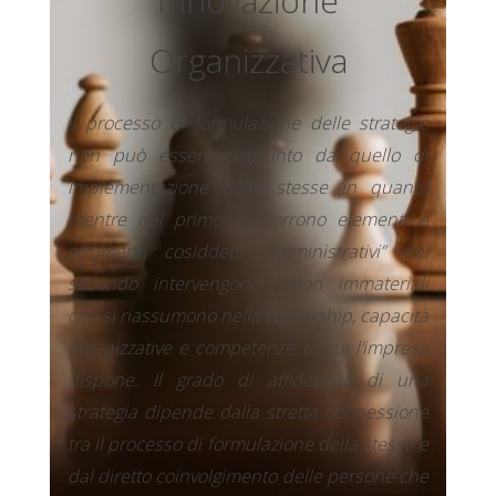
Innovazione
Organizzativa
il processo di formulazione delle strategie
non può essere disgiunto da quello di
implementazione delle stesse in quanto
mentre nel primo concorrono elementi e
strumenti cosiddetti “amministrativi” nel
secondo intervengono fattori immateriali
che si riassumono nella leadership, capacità
organizzative e competenze di cui l’impresa
dispone. Il grado di affidabilità di una
strategia dipende dalla stretta connessione
tra il processo di formulazione della stessa e
dal diretto coinvolgimento delle persone che