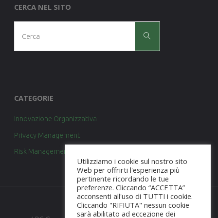
CERCA NEL SITO
Cerca
Cerca
per:
CATEGORIE
Innovazione Organizzativa
Privacy Management
Risk Management
Utilizziamo i cookie sul nostro sito
Web per offrirti l'esperienza più
pertinente ricordando le tue
preferenze. Cliccando “ACCETTA”
acconsenti all'uso di TUTTI i cookie.
Cliccando "RIFIUTA" nessun cookie
sarà abilitato ad eccezione dei