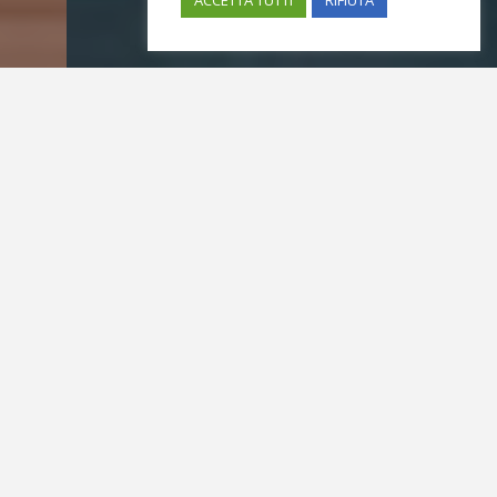
ACCETTA TUTTI
RIFIUTA
LBC Consulting Studio è uno Studio indipendente
organizzato nella forma dell’Associazione Professionale
che svolge attività di
Risk Management
e
Innovazione Organizzativa
nella forma della
Consulenza di Direzione ed Organizzazione
(
Consulenza di Management
) secondo la Norma
UNI
EN ISO 20700
. I Professionisti di LBC Consulting Studio
sono qualificati da
APCO
(Associazione Professionale
Italiana dei Consulenti di Management riconosciuta dal
MISE).